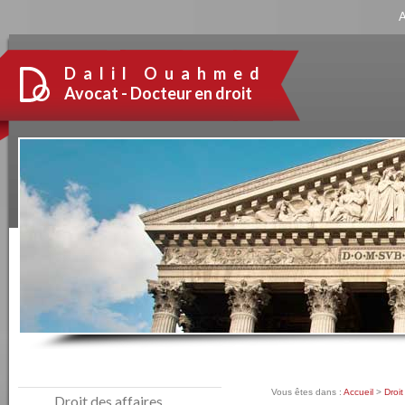
Panneau de gestion des cookies
A
Dalil Ouahmed
Avocat - Docteur en droit
Vous êtes dans :
Accueil
>
Droit
Droit des affaires