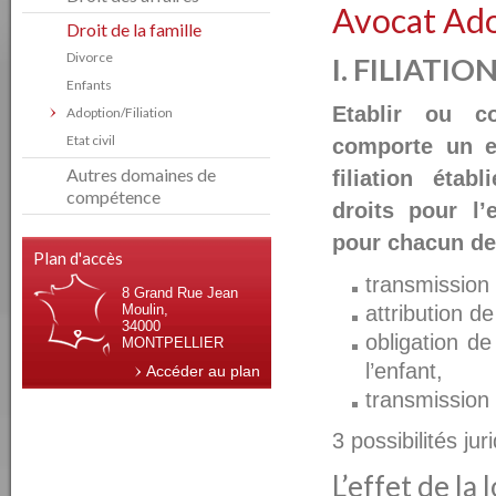
Avocat Ado
Droit de la famille
Divorce
I. FILIATIO
Enfants
Etablir ou co
Adoption/Filiation
Etat civil
comporte un e
Autres domaines de
filiation étab
compétence
droits pour l’
pour chacun de
Plan d'accès
transmission
8 Grand Rue Jean
Moulin,
attribution de
34000
obligation de
MONTPELLIER
l’enfant,
Accéder au plan
transmission 
3 possibilités jur
L’effet de la l