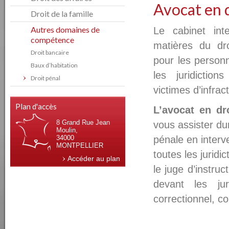
Avocat en d
Droit de la famille
Autres domaines de
Le cabinet int
compétence
matières du dr
Droit bancaire
pour les person
Baux d’habitation
les juridictio
Droit pénal
victimes d’infrac
Plan d'accès
L’avocat en dr
8 Grand Rue Jean
vous assister du
Moulin,
34000
pénale en interv
MONTPELLIER
toutes les juridi
Accéder au plan
le juge d’instruc
devant les jur
correctionnel, c