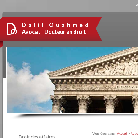
Panneau de gestion des cookies
A
Dalil Ouahmed
Avocat - Docteur en droit
Vous êtes dans :
Accueil
>
Autr
Droit des affaires