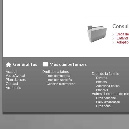
Consul
Droit de
Enfants
Adoption
Généralités
Mes compétences
Accueil
Droit des affaires
Droit de la famille
Votre Avocat
Droit commercial
Divorce
Plan d'accès
Droit des sociétés
Enfants
Contact
Cession d’entreprise
Adoption/Filiation
Actualités
Etat civil
Autres domaines de c
Droit bancaire
Baux d’habitation
Droit pénal