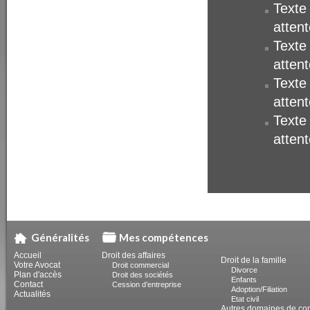
Texte
atten
Texte
atten
Texte
atten
Texte
atten
Généralités
Mes compétences
Accueil
Droit des affaires
Droit de la famille
Votre Avocat
Droit commercial
Divorce
Plan d'accès
Droit des sociétés
Enfants
Contact
Cession d’entreprise
Adoption/Filiation
Actualités
Etat civil
Autres domaines de c