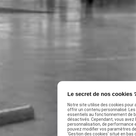
Le secret de nos cookies 
Notre site utilise des cookies pour
offrir un contenu personnalisé. Le
essentiels au fonctionnement de ba
désactivés. Cependant, vous avez le
personnalisation, de performance 
pouvez modifier vos paramètres de 
'Gestion des cookies' situé en bas d