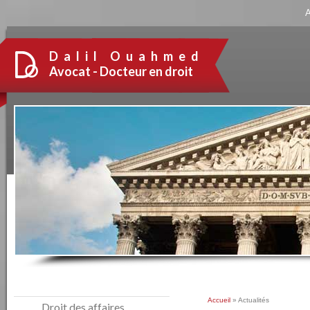
Panneau de gestion des cookies
A
Dalil Ouahmed
Avocat - Docteur en droit
Accueil
» Actualités
Droit des affaires