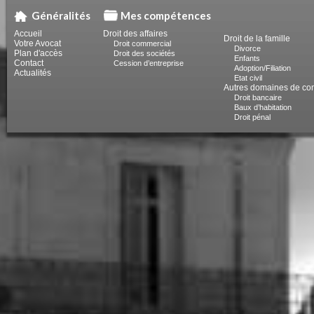
Généralités
Mes compétences
Accueil
Droit des affaires
Droit de la famille
Votre Avocat
Droit commercial
Divorce
Plan d'accès
Droit des sociétés
Enfants
Contact
Cession d’entreprise
Adoption/Filiation
Actualités
Etat civil
Autres domaines de c
Droit bancaire
Baux d’habitation
Droit pénal